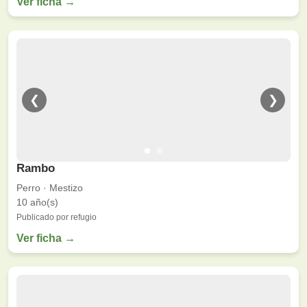
Ver ficha →
❮
❯
Rambo
Perro · Mestizo
10 año(s)
Publicado por refugio
Ver ficha →