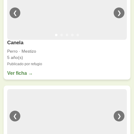
❮
❯
Canela
Perro · Mestizo
5 año(s)
Publicado por refugio
Ver ficha →
❮
❯